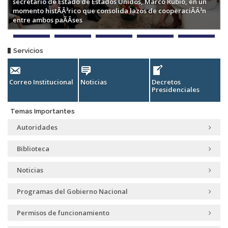
secretario de Estado de Estados Unidos, Marco Rubio, en un
momento histÃÂ³rico que consolida lazos de cooperaciÃÂ³n
entre ambos paÃÂ­ses
Servicios
Correo Institucional
Noticias
Decretos
H
Presidenciales
G
Temas Importantes
Autoridades
Biblioteca
Noticias
Programas del Gobierno Nacional
Permisos de funcionamiento